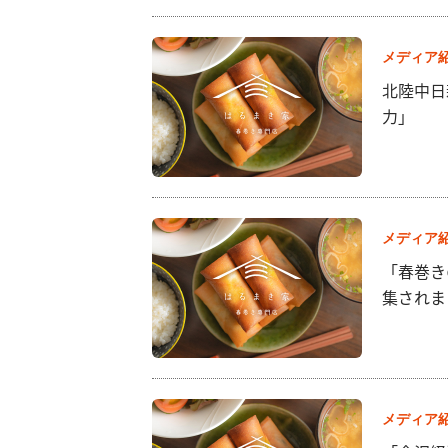
メディア
北陸中日
力」
メディア
「春巻き
集されま
メディア