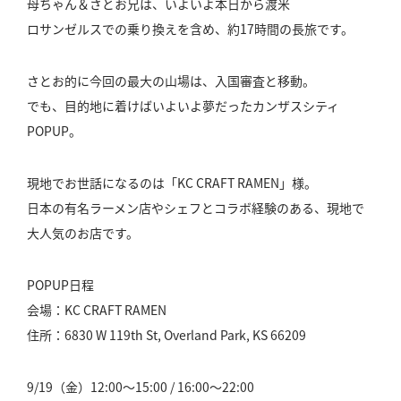
母ちゃん＆さとお兄は、いよいよ本日から渡米
ロサンゼルスでの乗り換えを含め、約17時間の長旅です。
さとお的に今回の最大の山場は、入国審査と移動。
でも、目的地に着けばいよいよ夢だったカンザスシティ
POPUP。
現地でお世話になるのは「KC CRAFT RAMEN」様。
日本の有名ラーメン店やシェフとコラボ経験のある、現地で
大人気のお店です。
POPUP日程
会場：KC CRAFT RAMEN
住所：6830 W 119th St, Overland Park, KS 66209
9/19（金）12:00〜15:00 / 16:00〜22:00